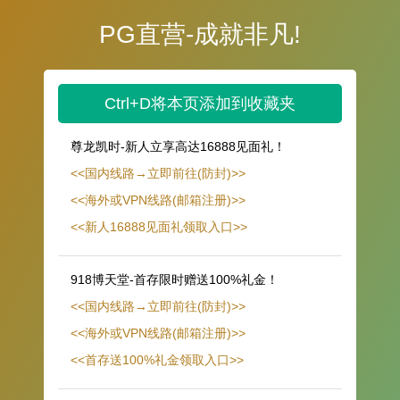
PG直营-成就非凡!
Ctrl+D将本页添加到收藏夹
尊龙凯时-新人立享高达16888见面礼！
<<国内线路→立即前往(防封)>>
<<海外或VPN线路(邮箱注册)>>
<<新人16888见面礼领取入口>>
918博天堂-首存限时赠送100%礼金！
<<国内线路→立即前往(防封)>>
<<海外或VPN线路(邮箱注册)>>
<<首存送100%礼金领取入口>>